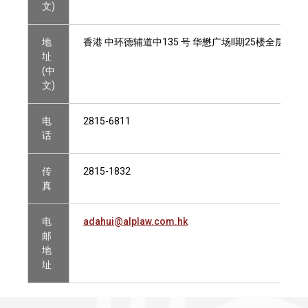
文)
地
香港 中环德辅道中135 号 华懋广场II期25楼全层
址
(中
文)
电
2815-6811
话
传
2815-1832
真
电
adahui@alplaw.com.hk
邮
地
址