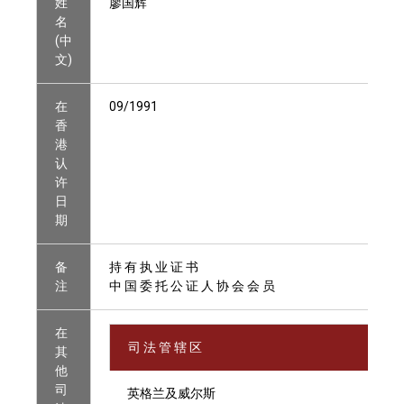
姓
廖国辉
名
(中
文)
在
09/1991
香
港
认
许
日
期
备
持 有 执 业 证 书
注
中 国 委 托 公 证 人 协 会 会 员
在
司 法 管 辖 区
其
他
司
英格兰及威尔斯