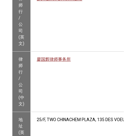
师
行
/
公
司
(英
文)
律
廖国辉律师事务所
师
行
/
公
司
(中
文)
地
25/F, TWO CHINACHEM PLAZA, 135 DES VOEUX RO
址
(英