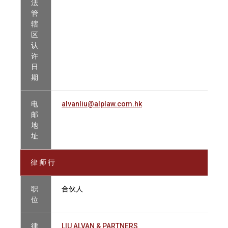
法
管
辖
区
认
许
日
期
电
alvanliu@alplaw.com.hk
邮
地
址
律 师 行
职
合伙人
位
律
LIU ALVAN & PARTNERS