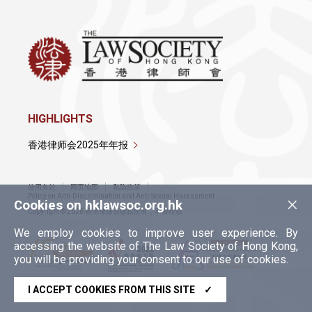
HIGHLIGHTS
香港律师会2025年年报
使用条款
网页地图
私隐政策
×
Policy on Anti-Discrimination and Anti-Sexual Harassment
Cookies on hklawsoc.org.hk
Copyright © 2026 香港律师会版权所有，不得转载
We employ cookies to improve user experience. By
accessing the website of The Law Society of Hong Kong,
you will be providing your consent to our use of cookies.
I ACCEPT COOKIES FROM THIS SITE
✓