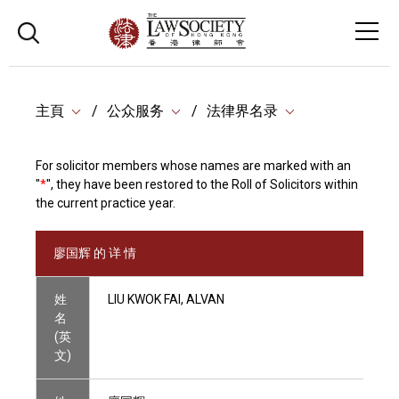
主頁
公众服务
法律界名录
For solicitor members whose names are marked with an
"
*
", they have been restored to the Roll of Solicitors within
the current practice year.
廖国辉 的 详 情
姓
LIU KWOK FAI, ALVAN
名
(英
文)