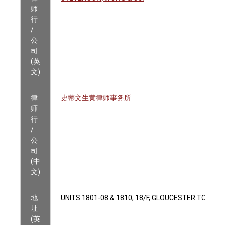
师
行
/
公
司
(英
文)
律
史蒂文生黄律师事务所
师
行
/
公
司
(中
文)
地
UNITS 1801-08 & 1810, 18/F, GLOUCESTER TOWER
址
(英