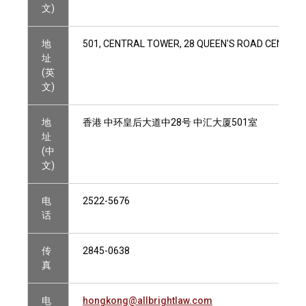
文)
地
501, CENTRAL TOWER, 28 QUEEN'S ROAD CENTRAL
址
(英
文)
地
香港 中环皇后大道中28号 中汇大厦501室
址
(中
文)
电
2522-5676
话
传
2845-0638
真
电
hongkong@allbrightlaw.com