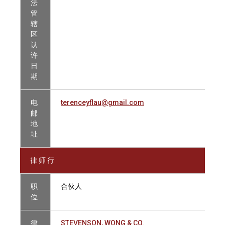
法
管
辖
区
认
许
日
期
电
terenceyflau@gmail.com
邮
地
址
律 师 行
职
合伙人
位
律
STEVENSON, WONG & CO.