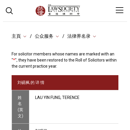
主頁
公众服务
法律界名录
For solicitor members whose names are marked with an
"
*
", they have been restored to the Roll of Solicitors within
the current practice year.
刘砚枫 的 详 情
姓
LAU YIN FUNG, TERENCE
名
(英
文)