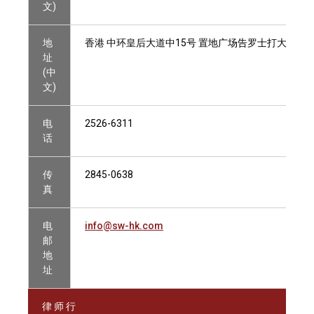
文)
地
香港 中环皇后大道中15号 置地广场告罗士打大厦18楼18
址
(中
文)
电
2526-6311
话
传
2845-0638
真
电
info@sw-hk.com
邮
地
址
律 师 行