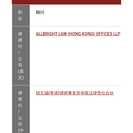
职
顾问
位
律
ALLBRIGHT LAW (HONG KONG) OFFICES LLP
师
行
/
公
司
(英
文)
律
锦天城(香港)律师事务所有限法律责任合伙
师
行
/
公
司
(中