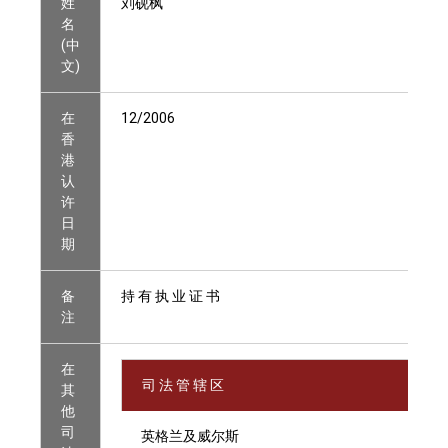
姓
刘砚枫
名
(中
文)
在
12/2006
香
港
认
许
日
期
备
持 有 执 业 证 书
注
在
司 法 管 辖 区
其
他
司
英格兰及威尔斯