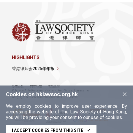
HIGHLIGHTS
香港律师会2025年年报
使用条款
网页地图
私隐政策
×
Policy on Anti-Discrimination and Anti-Sexual Harassment
Cookies on hklawsoc.org.hk
Copyright © 2026 香港律师会版权所有，不得转载
We employ cookies to improve user experience. By
accessing the website of The Law Society of Hong Kong,
you will be providing your consent to our use of cookies.
I ACCEPT COOKIES FROM THIS SITE
✓