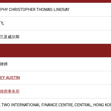
PHY CHRISTOPHER THOMAS LINDSAY
飞
兰及威尔斯
律师
LEY AUSTIN
律师事务所
F, TWO INTERNATIONAL FINANCE CENTRE, CENTRAL, HONG KO