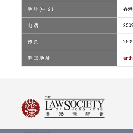
地 址 (中 文)
香港
电 话
250
传 真
250
电 邮 地 址
ant