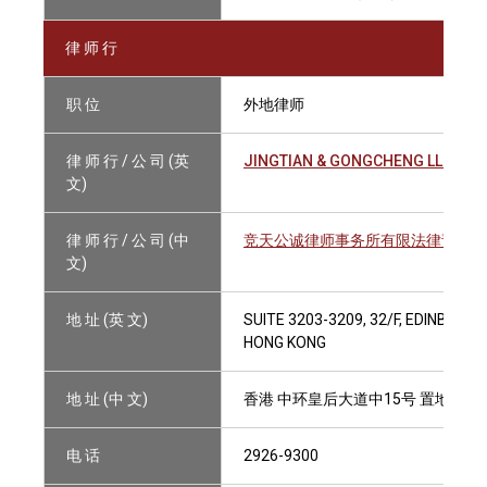
律 师 行
职 位
外地律师
律 师 行 / 公 司 (英
JINGTIAN & GONGCHENG LLP
文)
律 师 行 / 公 司 (中
竞天公诚律师事务所有限法律责任合
文)
地 址 (英 文)
SUITE 3203-3209, 32/F, EDINBUR
HONG KONG
地 址 (中 文)
香港 中环皇后大道中15号 置地广场公爵
电 话
2926-9300