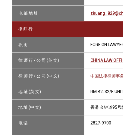
电 邮 地 址
zhuang_829@chinalaw
律 师 行
职 衔
FOREIGN LAWYER
律 师 行 / 公 司 (英 文)
CHINA LAW OFFICE
律 师 行 / 公 司 (中 文)
中国法律律师事务所
地 址 (英 文)
RM B2, 32/F, UNITED 
地 址 (中 文)
香港 金钟道95号统一中
电 话
2827-9700