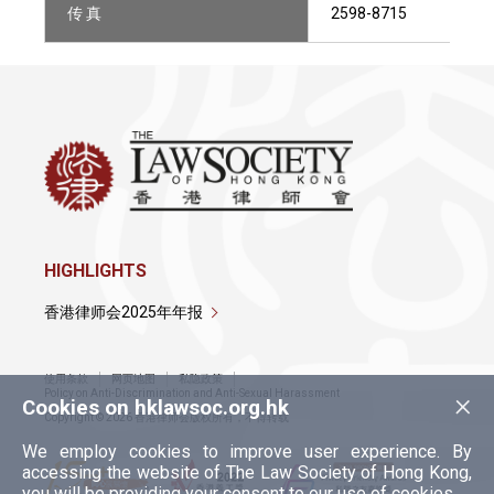
传 真
2598-8715
HIGHLIGHTS
香港律师会2025年年报
使用条款
网页地图
私隐政策
×
Policy on Anti-Discrimination and Anti-Sexual Harassment
Cookies on hklawsoc.org.hk
Copyright © 2026 香港律师会版权所有，不得转载
We employ cookies to improve user experience. By
accessing the website of The Law Society of Hong Kong,
you will be providing your consent to our use of cookies.