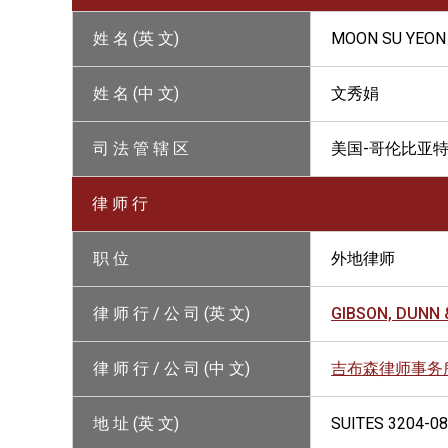
姓 名 (英 文)
MOON SU YEON
姓 名 (中 文)
文秀娟
司 法 管 辖 区
美国-哥伦比亚特
律 师 行
职 位
外地律师
律 师 行 / 公 司 (英 文)
GIBSON, DUNN
律 师 行 / 公 司 (中 文)
吉布森律师事务
地 址 (英 文)
SUITES 3204-0