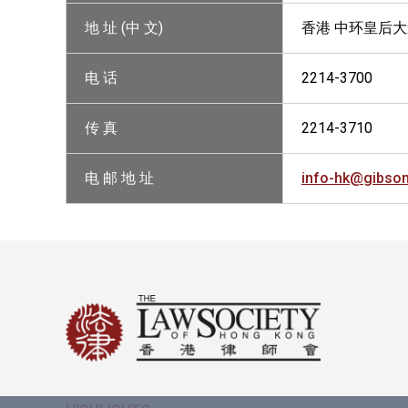
地 址 (中 文)
香港 中环皇后大道
电 话
2214-3700
传 真
2214-3710
电 邮 地 址
info-hk@gibso