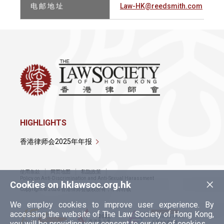
电 邮 地 址
Law-HK@reedsmith.com
HIGHLIGHTS
香港律师会2025年年报
使用条款
网页地图
私隐政策
×
Policy on Anti-Discrimination and Anti-Sexual Harassment
Cookies on hklawsoc.org.hk
Copyright © 2026 香港律师会版权所有，不得转载
We employ cookies to improve user experience. By
accessing the website of The Law Society of Hong Kong,
you will be providing your consent to our use of cookies.