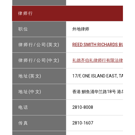
律 师 行
职 位
外地律师
律 师 行 / 公 司 (英 文)
REED SMITH RICHARDS BUTLER 
律 师 行 / 公 司 (中 文)
礼德齐伯礼律师行有限法律责任
地 址 (英 文)
17/F, ONE ISLAND EAST, TAIKO
地 址 (中 文)
香港 鰂鱼涌华兰路18号 港岛东中
电 话
2810-8008
传 真
2810-1607