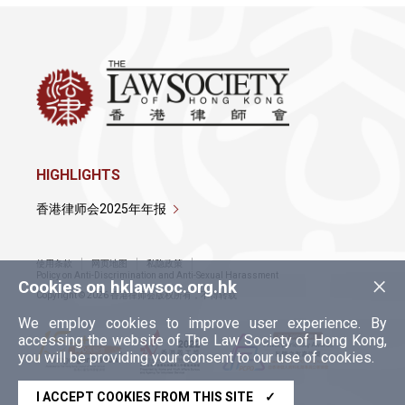
HIGHLIGHTS
香港律师会2025年年报
使用条款
网页地图
私隐政策
×
Policy on Anti-Discrimination and Anti-Sexual Harassment
Cookies on hklawsoc.org.hk
Copyright © 2026 香港律师会版权所有，不得转载
We employ cookies to improve user experience. By
accessing the website of The Law Society of Hong Kong,
you will be providing your consent to our use of cookies.
I ACCEPT COOKIES FROM THIS SITE
✓