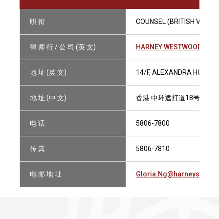
职 衔
COUNSEL (BRITISH VIRGIN
律 师 行 / 公 司 (英 文)
HARNEY WESTWOOD & RI
地 址 (英 文)
14/F, ALEXANDRA HOUSE,
地 址 (中 文)
香港 中环遮打道18号 历山
电 话
5806-7800
传 真
5806-7810
电 邮 地 址
Gloria.Ng@harneys.com