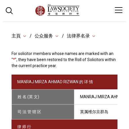
主頁
公众服务
法律界名录
For solicitor members whose names are marked with an
"
*
", they have been restored to the Roll of Solicitors within
the current practice year.
MANRAJ MIRZA AHMAD RIZWAN 的 详 情
姓 名 (英 文)
MANRAJ MIRZA AHMAD R
司 法 管 辖 区
英属维尔京群岛
律 师 行