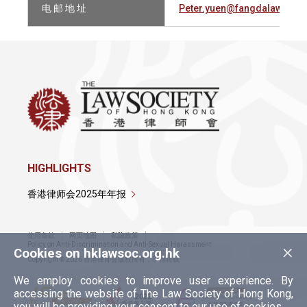
电 邮 地 址
Peter.yuen@fangdalaw.com
HIGHLIGHTS
香港律师会2025年年报
使用条款
网页地图
私隐政策
×
Policy on Anti-Discrimination and Anti-Sexual Harassment
Cookies on hklawsoc.org.hk
Copyright © 2026 香港律师会版权所有，不得转载
We employ cookies to improve user experience. By
accessing the website of The Law Society of Hong Kong,
you will be providing your consent to our use of cookies.