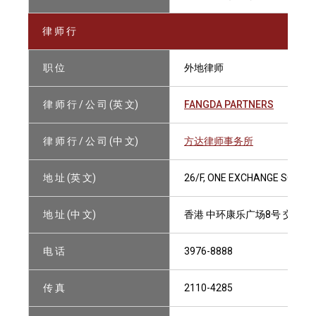
律 师 行
职 位
外地律师
律 师 行 / 公 司 (英 文)
FANGDA PARTNERS
律 师 行 / 公 司 (中 文)
方达律师事务所
地 址 (英 文)
26/F, ONE EXCHANGE SQUAR
地 址 (中 文)
香港 中环康乐广场8号 交易广
电 话
3976-8888
传 真
2110-4285