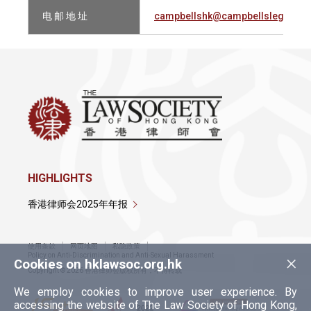
电 邮 地 址
campbellshk@campbellslegal.co
HIGHLIGHTS
香港律师会2025年年报
使用条款
网页地图
私隐政策
×
Policy on Anti-Discrimination and Anti-Sexual Harassment
Cookies on hklawsoc.org.hk
Copyright © 2026 香港律师会版权所有，不得转载
We employ cookies to improve user experience. By
accessing the website of The Law Society of Hong Kong,