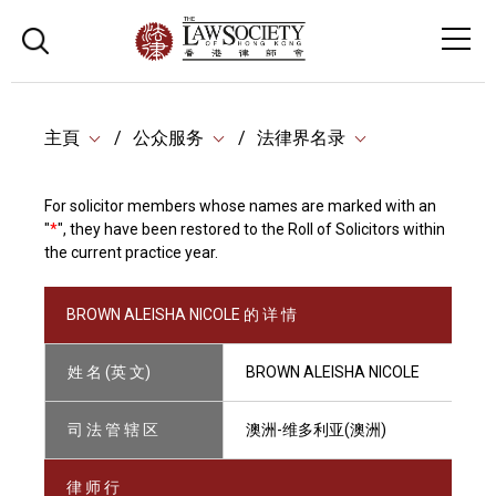
主頁
公众服务
法律界名录
For solicitor members whose names are marked with an
"
*
", they have been restored to the Roll of Solicitors within
the current practice year.
BROWN ALEISHA NICOLE 的 详 情
姓 名 (英 文)
BROWN ALEISHA NICOLE
司 法 管 辖 区
澳洲-维多利亚(澳洲)
律 师 行