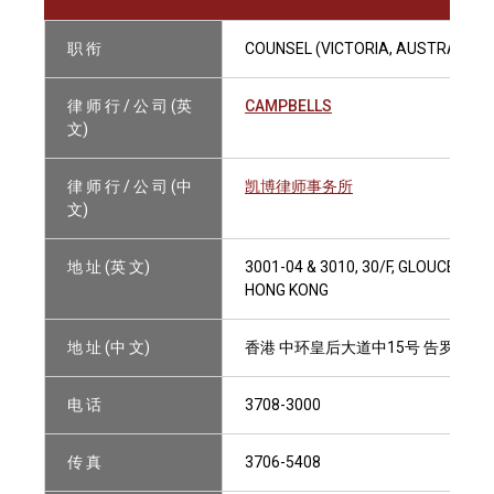
职 衔
COUNSEL (VICTORIA, AUSTRALIA)
律 师 行 / 公 司 (英
CAMPBELLS
文)
律 师 行 / 公 司 (中
凯博律师事务所
文)
地 址 (英 文)
3001-04 & 3010, 30/F, GLOUCEST
HONG KONG
地 址 (中 文)
香港 中环皇后大道中15号 告罗士打大厦
电 话
3708-3000
传 真
3706-5408