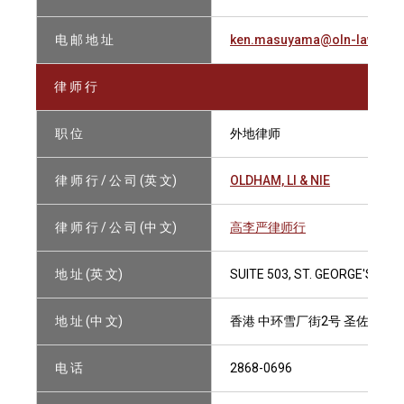
电 邮 地 址
ken.masuyama@oln-law.co
律 师 行
职 位
外地律师
律 师 行 / 公 司 (英 文)
OLDHAM, LI & NIE
律 师 行 / 公 司 (中 文)
高李严律师行
地 址 (英 文)
SUITE 503, ST. GEORGE'S BUI
地 址 (中 文)
香港 中环雪厂街2号 圣佐治大厦
电 话
2868-0696