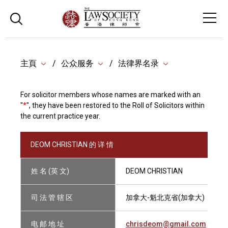
主頁
公众服务
法律界名录
For solicitor members whose names are marked with an
"
*
", they have been restored to the Roll of Solicitors within
the current practice year.
DEOM CHRISTIAN 的 详 情
姓 名 (英 文)
DEOM CHRISTIAN
司 法 管 辖 区
加拿大-魁北克省(加拿大)
电 邮 地 址
chrisdeom@gmail.com