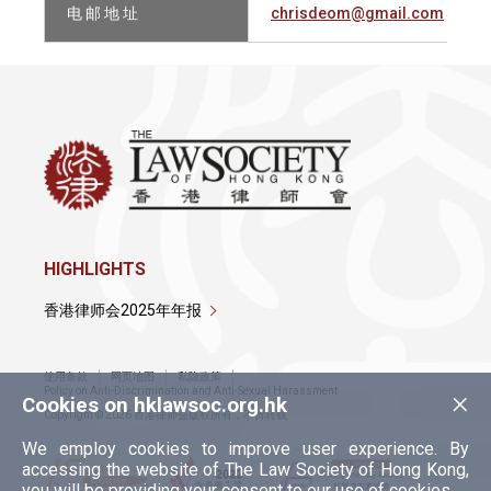
电 邮 地 址
chrisdeom@gmail.com
HIGHLIGHTS
香港律师会2025年年报
使用条款
网页地图
私隐政策
×
Policy on Anti-Discrimination and Anti-Sexual Harassment
Cookies on hklawsoc.org.hk
Copyright © 2026 香港律师会版权所有，不得转载
We employ cookies to improve user experience. By
accessing the website of The Law Society of Hong Kong,
you will be providing your consent to our use of cookies.