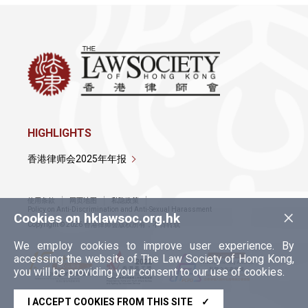
HIGHLIGHTS
香港律师会2025年年报
使用条款
网页地图
私隐政策
×
Policy on Anti-Discrimination and Anti-Sexual Harassment
Cookies on hklawsoc.org.hk
Copyright © 2026 香港律师会版权所有，不得转载
We employ cookies to improve user experience. By
accessing the website of The Law Society of Hong Kong,
you will be providing your consent to our use of cookies.
I ACCEPT COOKIES FROM THIS SITE
✓