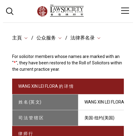
主頁
公众服务
法律界名录
For solicitor members whose names are marked with an
"
*
", they have been restored to the Roll of Solicitors within
the current practice year.
WANG XIN LEI FLORA 的 详 情
姓 名 (英 文)
WANG XIN LEI FLORA
司 法 管 辖 区
美国-纽约(美国)
律 师 行