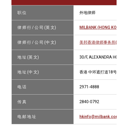
职 位
外地律师
律 师 行 / 公 司 (英 文)
MILBANK (HONG KONG) L
律 师 行 / 公 司 (中 文)
美邦香港律师事务所(有限法
地 址 (英 文)
30/F, ALEXANDRA HOUSE,
地 址 (中 文)
香港 中环遮打道18号 历山
电 话
2971-4888
传 真
2840-0792
电 邮 地 址
hkinfo@milbank.com