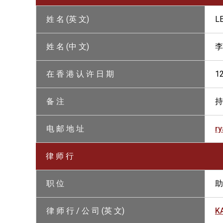
姓 名 (英 文)
LE
姓 名 (中 文)
李
在 香 港 认 许 日 期
1
备 注
持
电 邮 地 址
r
律 师 行
职 位
助
律 师 行 / 公 司 (英 文)
K