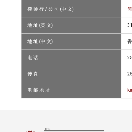
律 师 行 / 公 司 (中 文)
简
地 址 (英 文)
3
地 址 (中 文)
香
电 话
2
传 真
2
电 邮 地 址
k