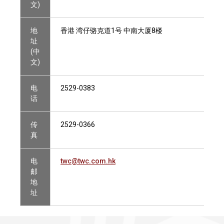
文)
地
香港 湾仔骆克道1号 中南大厦8楼
址
(中
文)
电
2529-0383
话
传
2529-0366
真
电
twc@twc.com.hk
邮
地
址