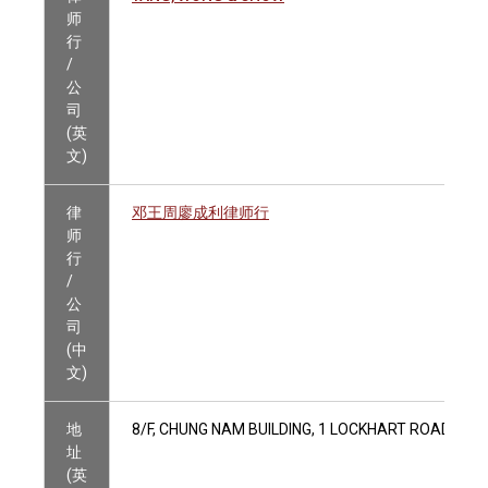
师
行
/
公
司
(英
文)
律
邓王周廖成利律师行
师
行
/
公
司
(中
文)
地
8/F, CHUNG NAM BUILDING, 1 LOCKHART ROAD, WA
址
(英