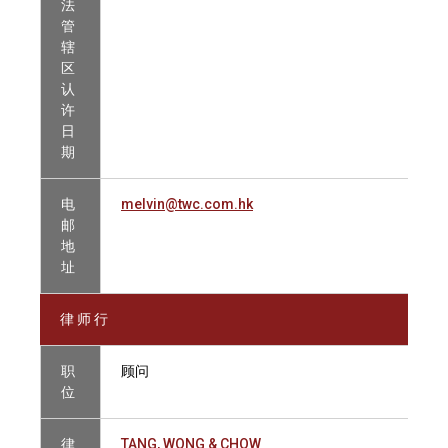
法
管
辖
区
认
许
日
期
电
melvin@twc.com.hk
邮
地
址
律 师 行
职
顾问
位
律
TANG, WONG & CHOW