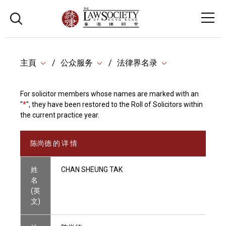
主頁
公众服务
法律界名录
For solicitor members whose names are marked with an
"
*
", they have been restored to the Roll of Solicitors within
the current practice year.
陈尚德 的 详 情
姓
CHAN SHEUNG TAK
名
(英
文)