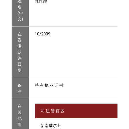
姓
陈尚德
名
(中
文)
在
10/2009
香
港
认
许
日
期
备
持 有 执 业 证 书
注
在
司 法 管 辖 区
其
他
司
新南威尔士