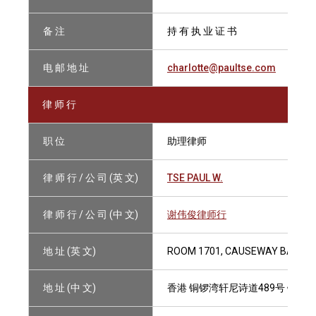
备 注
持 有 执 业 证 书
电 邮 地 址
charlotte@paultse.com
律 师 行
职 位
助理律师
律 师 行 / 公 司 (英 文)
TSE PAUL W.
律 师 行 / 公 司 (中 文)
谢伟俊律师行
地 址 (英 文)
ROOM 1701, CAUSEWAY BAY PLA
地 址 (中 文)
香港 铜锣湾轩尼诗道489号 铜锣湾