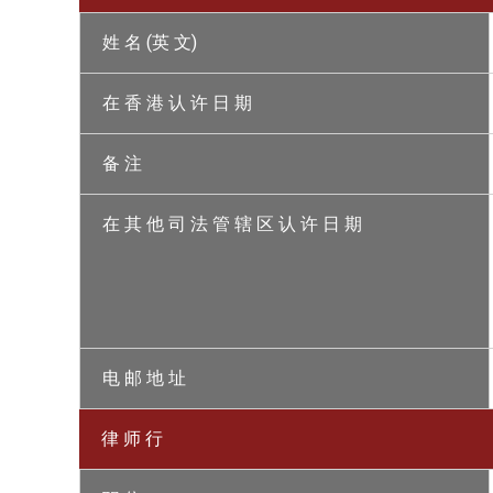
姓 名 (英 文)
在 香 港 认 许 日 期
备 注
在 其 他 司 法 管 辖 区 认 许 日 期
电 邮 地 址
律 师 行