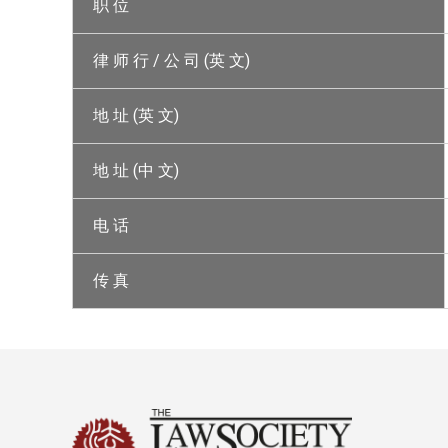
职 位
律 师 行 / 公 司 (英 文)
地 址 (英 文)
地 址 (中 文)
电 话
传 真