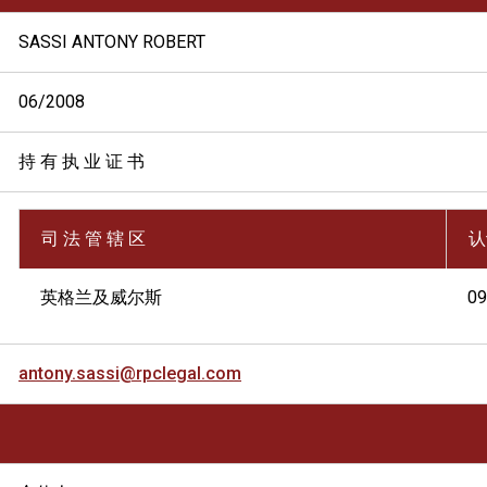
SASSI ANTONY ROBERT
06/2008
持 有 执 业 证 书
司 法 管 辖 区
认
英格兰及威尔斯
09
antony.sassi@rpclegal.com