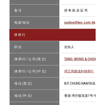
备 注
持 有 执 业 证 书
电 邮 地 址
justine@twc.com.hk
律 师 行
职 位
合伙人
律 师 行 / 公 司 (英 文)
TANG, WONG & CHOW
律 师 行 / 公 司 (中 文)
邓王周廖成利律师行
地 址 (英 文)
8/F, CHUNG NAM BUILDING
地 址 (中 文)
香港 湾仔骆克道1号 中南大