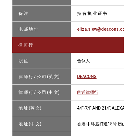
备 注
持 有 执 业 证 书
电 邮 地 址
eliza.siew@deacons.com
律 师 行
职 位
合伙人
律 师 行 / 公 司 (英 文)
DEACONS
律 师 行 / 公 司 (中 文)
的近律师行
地 址 (英 文)
4/F-7/F AND 21/F, ALEXANDR
地 址 (中 文)
香港 中环遮打道18号 历山大厦4