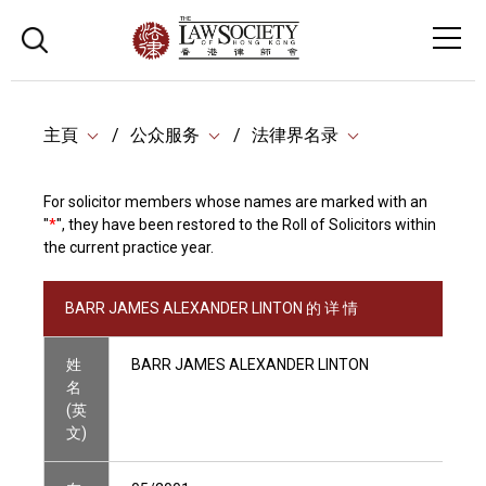
主頁
公众服务
法律界名录
For solicitor members whose names are marked with an
"
*
", they have been restored to the Roll of Solicitors within
the current practice year.
BARR JAMES ALEXANDER LINTON 的 详 情
姓
BARR JAMES ALEXANDER LINTON
名
(英
文)