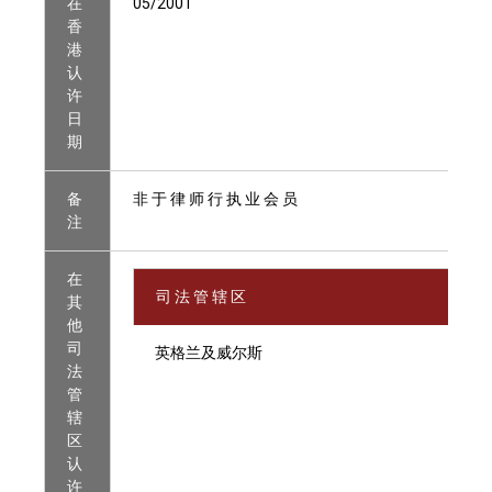
在
05/2001
香
港
认
许
日
期
备
非 于 律 师 行 执 业 会 员
注
在
司 法 管 辖 区
其
他
司
英格兰及威尔斯
法
管
辖
区
认
许