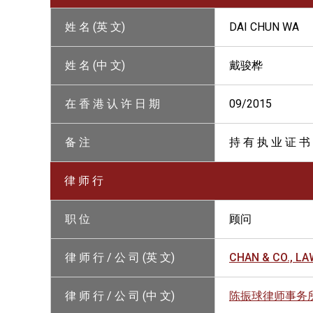
姓 名 (英 文)
DAI CHUN WA
姓 名 (中 文)
戴骏桦
在 香 港 认 许 日 期
09/2015
备 注
持 有 执 业 证 书
律 师 行
职 位
顾问
律 师 行 / 公 司 (英 文)
CHAN & CO., L
律 师 行 / 公 司 (中 文)
陈振球律师事务