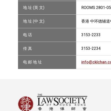
地 址 (英 文)
ROOMS 2801-05,
地 址 (中 文)
香港 中环德辅道中
电 话
3153-2233
传 真
3153-2234
电 邮 地 址
info@cklchan.