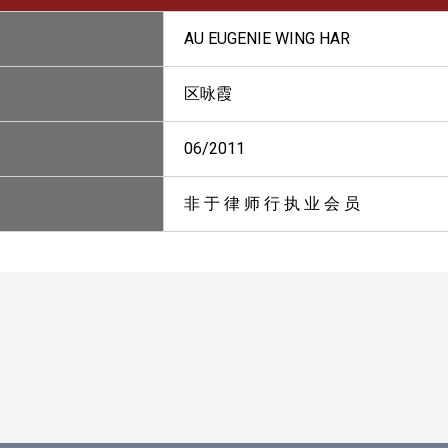
AU EUGENIE WING HAR
区咏霞
06/2011
非 于 律 师 行 执 业 会 员