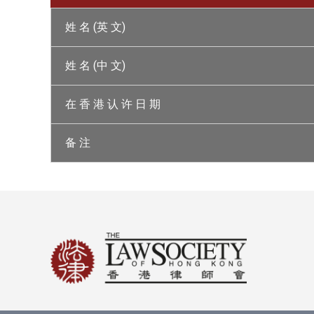
姓 名 (英 文)
姓 名 (中 文)
在 香 港 认 许 日 期
备 注