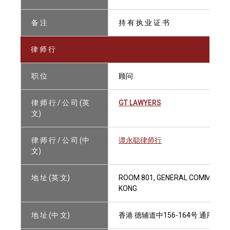
备 注
持 有 执 业 证 书
律 师 行
职 位
顾问
律 师 行 / 公 司 (英
GT LAWYERS
文)
律 师 行 / 公 司 (中
谭永聪律师行
文)
地 址 (英 文)
ROOM 801, GENERAL COMMERCIAL
KONG
地 址 (中 文)
香港 德辅道中156-164号 通用商业