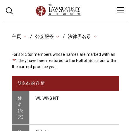
主頁
公众服务
法律界名录
For solicitor members whose names are marked with an
"
*
", they have been restored to the Roll of Solicitors within
the current practice year.
胡永杰 的 详 情
姓
WU WING KIT
名
(英
文)