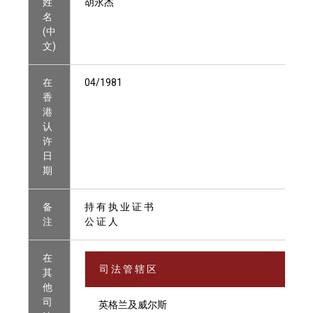
姓
胡永杰
名
(中
文)
在
04/1981
香
港
认
许
日
期
备
持 有 执 业 证 书
注
公 证 人
在
司 法 管 辖 区
其
他
司
英格兰及威尔斯