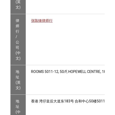
(英
文)
律
张陈锺律师行
师
行
/
公
司
(中
文)
地
ROOMS 5011-12, 50/F, HOPEWELL CENTRE, 183 Q
址
(英
文)
地
香港 湾仔皇后大道东183号 合和中心50楼5011-501
址
(中