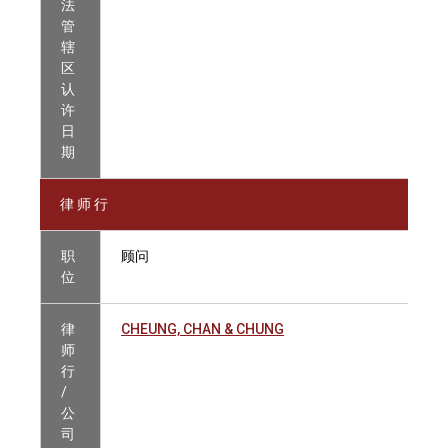
法
管
辖
区
认
许
日
期
律 师 行
职
顾问
位
律
CHEUNG, CHAN & CHUNG
师
行
/
公
司