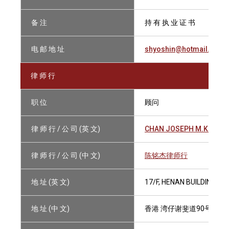
备 注
持 有 执 业 证 书
电 邮 地 址
shyoshin@hotmail.com
律 师 行
职 位
顾问
律 师 行 / 公 司 (英 文)
CHAN JOSEPH M.K., SOL
律 师 行 / 公 司 (中 文)
陈铭杰律师行
地 址 (英 文)
17/F, HENAN BUILDING, 9
地 址 (中 文)
香港 湾仔谢斐道90号 豫港