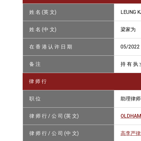
姓 名 (英 文)
LEUNG K
姓 名 (中 文)
梁家为
在 香 港 认 许 日 期
05/2022
备 注
持 有 执 
律 师 行
职 位
助理律师
律 师 行 / 公 司 (英 文)
OLDHAM, 
律 师 行 / 公 司 (中 文)
高李严律