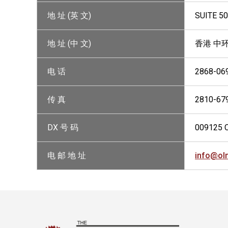
地 址 (英 文)
SUITE 50
地 址 (中 文)
香港 中
电 话
2868-06
传 真
2810-67
DX 号 码
009125 
电 邮 地 址
info@ol