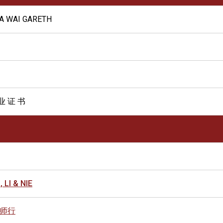
A WAI GARETH
业 证 书
LI & NIE
师行