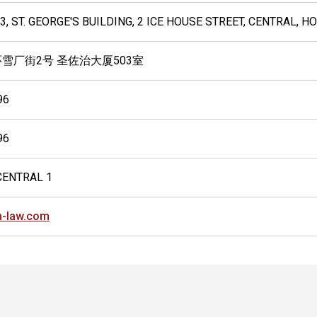
3, ST. GEORGE'S BUILDING, 2 ICE HOUSE STREET, CENTRAL, 
环雪厂街2号 圣佐治大厦503室
96
96
CENTRAL 1
n-law.com