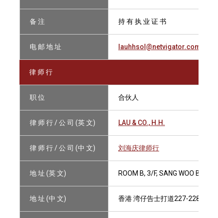
备 注
持 有 执 业 证 书
电 邮 地 址
lauhhsol@netvigator.com
律 师 行
职 位
合伙人
律 师 行 / 公 司 (英 文)
LAU & CO., H.H.
律 师 行 / 公 司 (中 文)
刘海庆律师行
地 址 (英 文)
ROOM B, 3/F, SANG WOO BUILD
地 址 (中 文)
香港 湾仔告士打道227-228号 