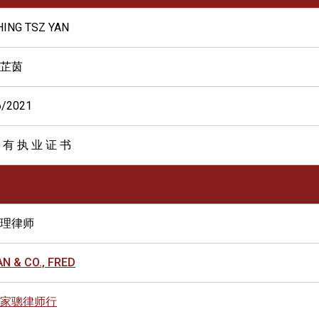
HING TSZ YAN
芷茵
6/2021
 有 执 业 证 书
理律师
AN & CO., FRED
家骢律师行