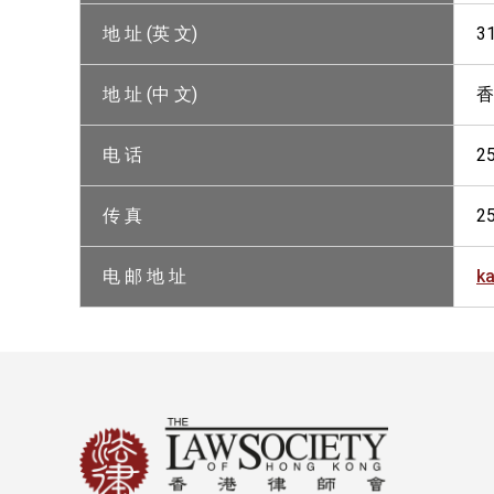
地 址 (英 文)
3
地 址 (中 文)
香
电 话
2
传 真
2
电 邮 地 址
k