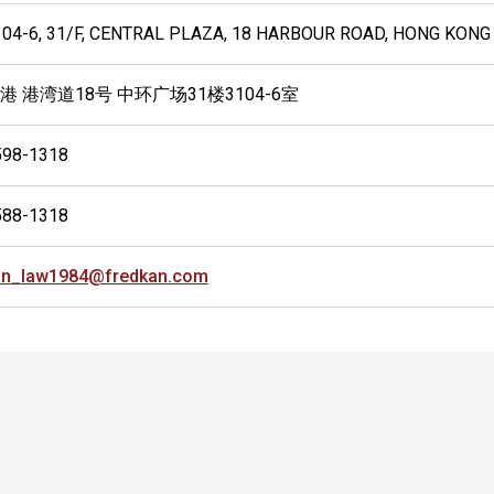
104-6, 31/F, CENTRAL PLAZA, 18 HARBOUR ROAD, HONG KONG
港 港湾道18号 中环广场31楼3104-6室
598-1318
588-1318
an_law1984@fredkan.com