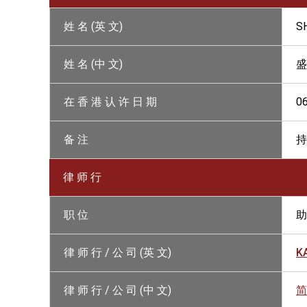
姓 名 (英 文)
S
姓 名 (中 文)
盛
在 香 港 认 许 日 期
0
备 注
持
律 师 行
职 位
助
律 师 行 / 公 司 (英 文)
K
律 师 行 / 公 司 (中 文)
简