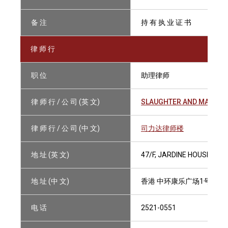
备 注
持 有 执 业 证 书
律 师 行
职 位
助理律师
律 师 行 / 公 司 (英 文)
SLAUGHTER AND MAY
律 师 行 / 公 司 (中 文)
司力达律师楼
地 址 (英 文)
47/F, JARDINE HOUSE, 1
地 址 (中 文)
香港 中环康乐广场1号 怡和
电 话
2521-0551