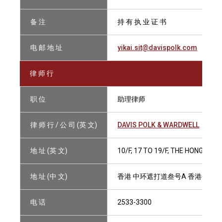
备 注
持 有 执 业 证 书
电 邮 地 址
yikai.sit@davispolk.com
律 师 行
职 位
助理律师
律 师 行 / 公 司 (英 文)
DAVIS POLK & WARDWELL
地 址 (英 文)
10/F, 17 TO 19/F, THE HONG KO
地 址 (中 文)
香港 中环遮打道叁号A 香港会所
电 话
2533-3300