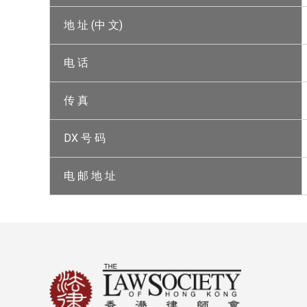
地 址 (中 文)
电 话
传 真
DX 号 码
电 邮 地 址