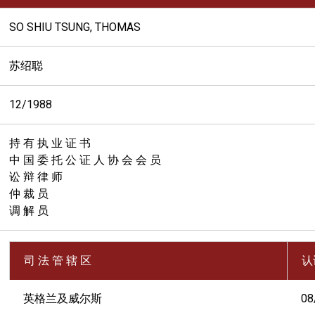
SO SHIU TSUNG, THOMAS
苏绍聪
12/1988
持 有 执 业 证 书
中 国 委 托 公 证 人 协 会 会 员
讼 辩 律 师
仲 裁 员
调 解 员
司 法 管 辖 区
认
英格兰及威尔斯
08