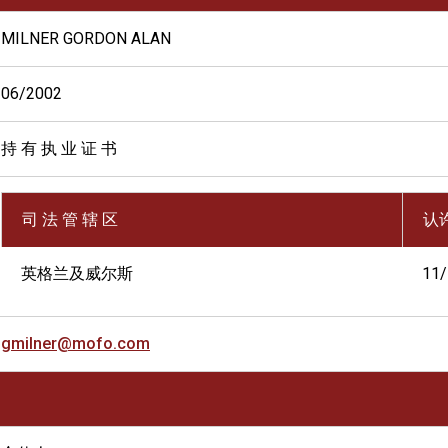
MILNER GORDON ALAN
06/2002
持 有 执 业 证 书
司 法 管 辖 区
认
英格兰及威尔斯
11
gmilner@mofo.com