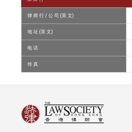
律 师 行 / 公 司 (英 文)
地 址 (英 文)
电 话
传 真