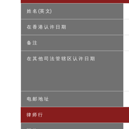
姓 名 (英 文)
在 香 港 认 许 日 期
备 注
在 其 他 司 法 管 辖 区 认 许 日 期
电 邮 地 址
律 师 行