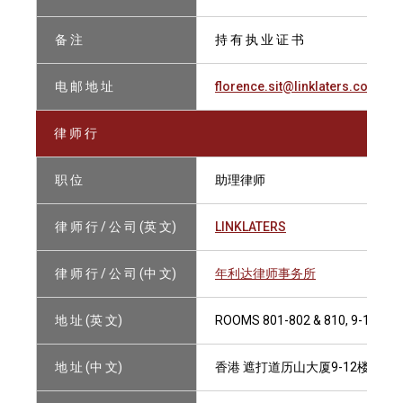
备 注
持 有 执 业 证 书
电 邮 地 址
florence.sit@linklaters.com
律 师 行
职 位
助理律师
律 师 行 / 公 司 (英 文)
LINKLATERS
律 师 行 / 公 司 (中 文)
年利达律师事务所
地 址 (英 文)
ROOMS 801-802 & 810, 9-12/F,
地 址 (中 文)
香港 遮打道历山大厦9-12楼801-8