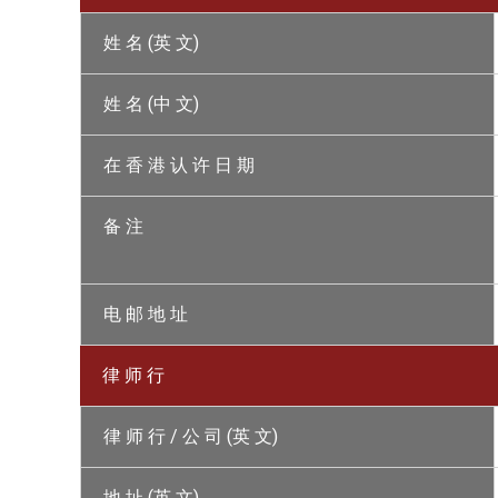
姓 名 (英 文)
姓 名 (中 文)
在 香 港 认 许 日 期
备 注
电 邮 地 址
律 师 行
律 师 行 / 公 司 (英 文)
地 址 (英 文)