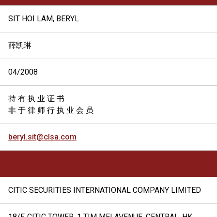
SIT HOI LAM, BERYL
薛凯琳
04/2008
持 有 执 业 证 书
非 于 律 师 行 执 业 会 员
beryl.sit@clsa.com
CITIC SECURITIES INTERNATIONAL COMPANY LIMITED
18/F, CITIC TOWER, 1 TIM MEI AVENUE, CENTRAL, HK