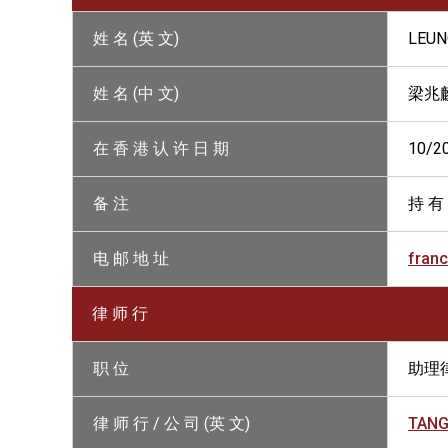
姓 名 (英 文)
LEUN
姓 名 (中 文)
梁兆
在 香 港 认 许 日 期
10/2
备 注
持 有
电 邮 地 址
fran
律 师 行
职 位
助理
律 师 行 / 公 司 (英 文)
TANG