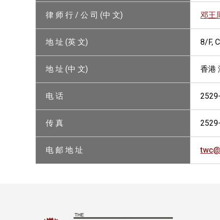
律 师 行 / 公 司 (中 文)
邓王
地 址 (英 文)
8/F,
地 址 (中 文)
香港
电 话
2529
传 真
2529
电 邮 地 址
twc@