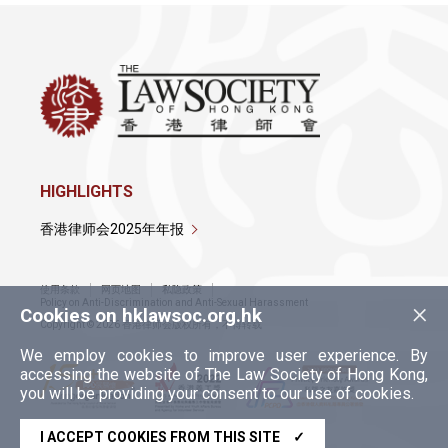
HIGHLIGHTS
香港律师会2025年年报
使用条款
网页地图
私隐政策
×
Policy on Anti-Discrimination and Anti-Sexual Harassment
Cookies on hklawsoc.org.hk
Copyright © 2026 香港律师会版权所有，不得转载
We employ cookies to improve user experience. By
accessing the website of The Law Society of Hong Kong,
you will be providing your consent to our use of cookies.
I ACCEPT COOKIES FROM THIS SITE
✓