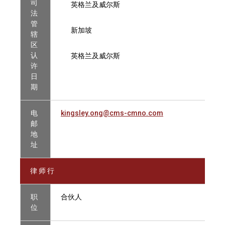
司
英格兰及威尔斯
法
管
新加坡
辖
区
认
英格兰及威尔斯
许
日
期
电
kingsley.ong@cms-cmno.com
邮
地
址
律 师 行
职
合伙人
位