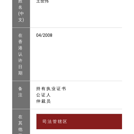
姓
王世伟
名
(中
文)
在
04/2008
香
港
认
许
日
期
备
持 有 执 业 证 书
注
公 证 人
仲 裁 员
在
司 法 管 辖 区
其
他