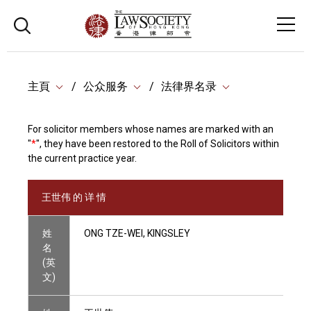
主頁
公众服务
法律界名录
For solicitor members whose names are marked with an
"
*
", they have been restored to the Roll of Solicitors within
the current practice year.
王世伟 的 详 情
姓
ONG TZE-WEI, KINGSLEY
名
(英
文)