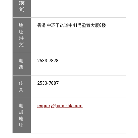
(英
文)
地
香港 中环干诺道中41号盈置大厦8楼
址
(中
文)
电
2533-7878
话
传
2533-7887
真
电
enquiry@cms-hk.com
邮
地
址