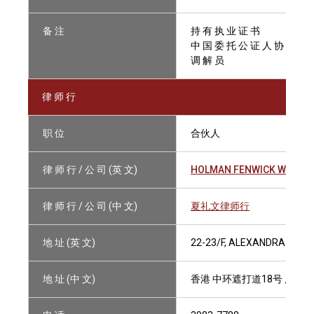
备 注
持 有 执 业 证 书
中 国 委 托 公 证 人 协 会 会 
调 解 员
律 师 行
职 位
合伙人
律 师 行 / 公 司 (英 文)
HOLMAN FENWICK WILLAN
律 师 行 / 公 司 (中 文)
夏礼文律师行
地 址 (英 文)
22-23/F, ALEXANDRA HOUS
地 址 (中 文)
香港 中环遮打道18号 历山大厦