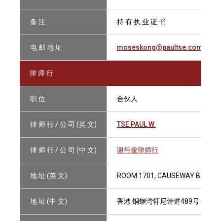
备 注
持 有 执 业 证 书
电 邮 地 址
moseskong@paultse.com
律 师 行
职 位
合伙人
律 师 行 / 公 司 (英 文)
TSE PAUL W.
律 师 行 / 公 司 (中 文)
谢伟俊律师行
地 址 (英 文)
ROOM 1701, CAUSEWAY BAY PLA
地 址 (中 文)
香港 铜锣湾轩尼诗道489号 铜锣湾