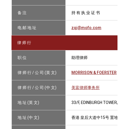
备 注
持 有 执 业 证 书
电 邮 地 址
zqi@mofo.com
律 师 行
职 位
助理律师
律 师 行 / 公 司 (英 文)
MORRISON & FOERSTER
律 师 行 / 公 司 (中 文)
美富律师事务所
地 址 (英 文)
33/F, EDINBURGH TOWER, THE
地 址 (中 文)
香港 皇后大道中15号 置地广场