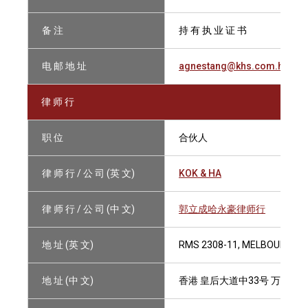
备 注
持 有 执 业 证 书
电 邮 地 址
agnestang@khs.com.hk
律 师 行
职 位
合伙人
律 师 行 / 公 司 (英 文)
KOK & HA
律 师 行 / 公 司 (中 文)
郭立成哈永豪律师行
地 址 (英 文)
RMS 2308-11, MELBOURNE P
地 址 (中 文)
香港 皇后大道中33号 万邦行23