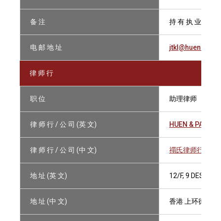
备 注
持 有 执 业 证 书
电 邮 地 址
jtkl@huens.com
律 师 行
职 位
助理律师
律 师 行 / 公 司 (英 文)
HUEN & PARTN
律 师 行 / 公 司 (中 文)
禤氏律师行
地 址 (英 文)
12/F, 9 DES VO
地 址 (中 文)
香港 上环德辅道