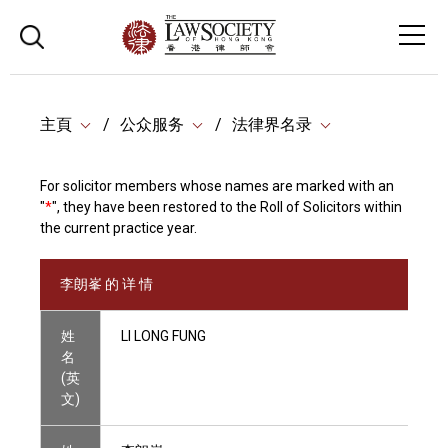
主頁
公众服务
法律界名录
For solicitor members whose names are marked with an
"
*
", they have been restored to the Roll of Solicitors within
the current practice year.
李朗峯 的 详 情
姓
LI LONG FUNG
名
(英
文)