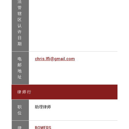
法
管
辖
区
认
许
日
期
电
chris.lfli@gmail.com
邮
地
址
律 师 行
职
助理律师
位
律
BOWERS