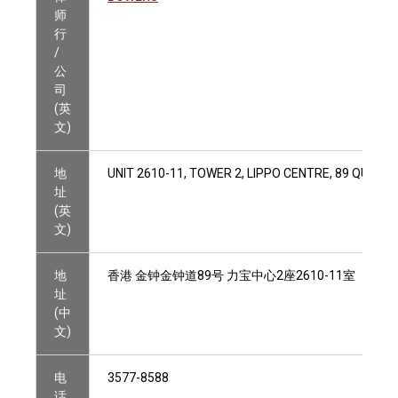
师
行
/
公
司
(英
文)
地
UNIT 2610-11, TOWER 2, LIPPO CENTRE, 89 QUEE
址
(英
文)
地
香港 金钟金钟道89号 力宝中心2座2610-11室
址
(中
文)
电
3577-8588
话