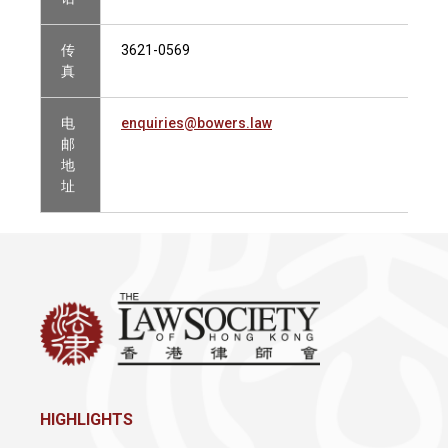
传
3621-0569
真
电
enquiries@bowers.law
邮
地
址
HIGHLIGHTS