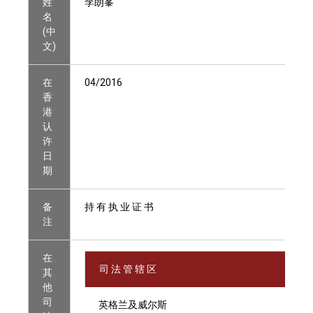
姓
李朗峯
名
(中
文)
在
04/2016
香
港
认
许
日
期
备
持 有 执 业 证 书
注
在
司 法 管 辖 区
其
他
司
英格兰及威尔斯