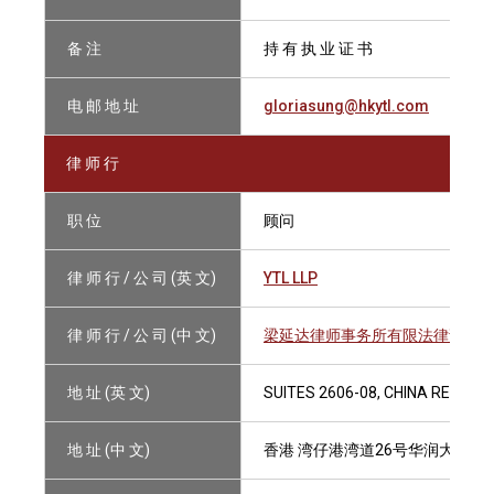
备 注
持 有 执 业 证 书
电 邮 地 址
gloriasung@hkytl.com
律 师 行
职 位
顾问
律 师 行 / 公 司 (英 文)
YTL LLP
律 师 行 / 公 司 (中 文)
梁延达律师事务所有限法律责任
地 址 (英 文)
SUITES 2606-08, CHINA RESOUR
地 址 (中 文)
香港 湾仔港湾道26号华润大厦260