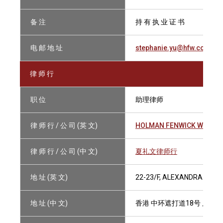
备 注
持 有 执 业 证 书
电 邮 地 址
stephanie.yu@hfw.com
律 师 行
职 位
助理律师
律 师 行 / 公 司 (英 文)
HOLMAN FENWICK WILLAN
律 师 行 / 公 司 (中 文)
夏礼文律师行
地 址 (英 文)
22-23/F, ALEXANDRA HOUS
地 址 (中 文)
香港 中环遮打道18号 历山大厦