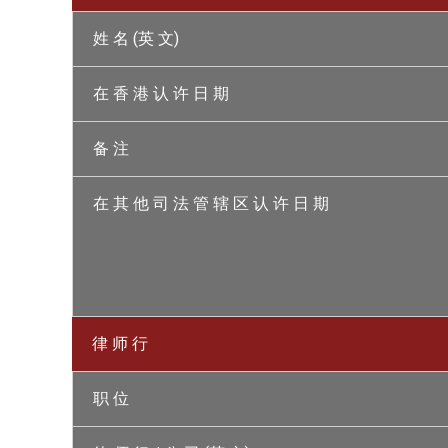
姓 名 (英 文)
在 香 港 认 许 日 期
备 注
在 其 他 司 法 管 辖 区 认 许 日 期
律 师 行
职 位