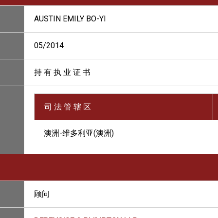
AUSTIN EMILY BO-YI
05/2014
持 有 执 业 证 书
司 法 管 辖 区
澳洲-维多利亚(澳洲)
顾问