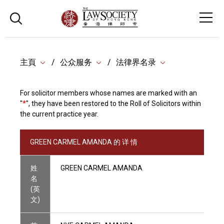
主頁
公众服务
法律界名录
For solicitor members whose names are marked with an
"
*
", they have been restored to the Roll of Solicitors within
the current practice year.
GREEN CARMEL AMANDA 的 详 情
姓
GREEN CARMEL AMANDA
名
(英
文)