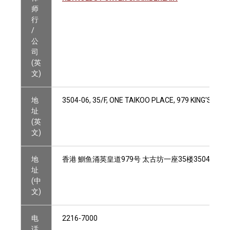
师
行
/
公
司
(英
文)
地
3504-06, 35/F, ONE TAIKOO PLACE, 979 KING'S RO
址
(英
文)
地
香港 鰂鱼涌英皇道979号 太古坊一座35楼3504-06室
址
(中
文)
电
2216-7000
话