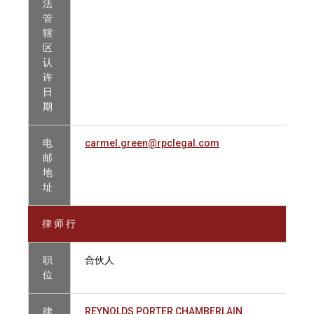
法
管
辖
区
认
许
日
期
电
carmel.green@rpclegal.com
邮
地
址
律 师 行
职
合伙人
位
律
REYNOLDS PORTER CHAMBERLAIN