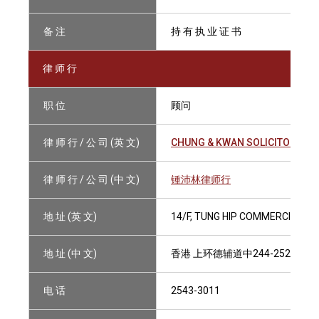
备 注
持 有 执 业 证 书
律 师 行
职 位
顾问
律 师 行 / 公 司 (英 文)
CHUNG & KWAN SOLICITORS
律 师 行 / 公 司 (中 文)
锺沛林律师行
地 址 (英 文)
14/F, TUNG HIP COMMERCIAL BU
地 址 (中 文)
香港 上环德辅道中244-252号 
电 话
2543-3011