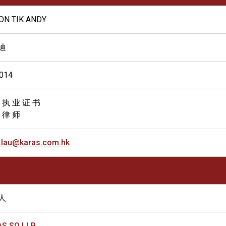
ON TIK ANDY
迪
014
 执 业 证 书
 律 师
.lau@karas.com.hk
人
S SO LLP