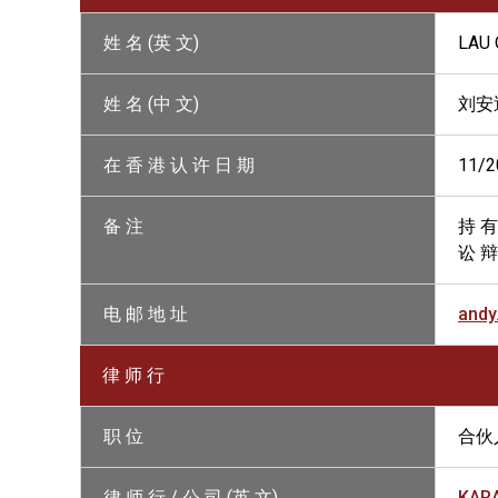
姓 名 (英 文)
LAU 
姓 名 (中 文)
刘安
在 香 港 认 许 日 期
11/2
备 注
持 有
讼 辩
电 邮 地 址
andy
律 师 行
职 位
合伙
律 师 行 / 公 司 (英 文)
KARA