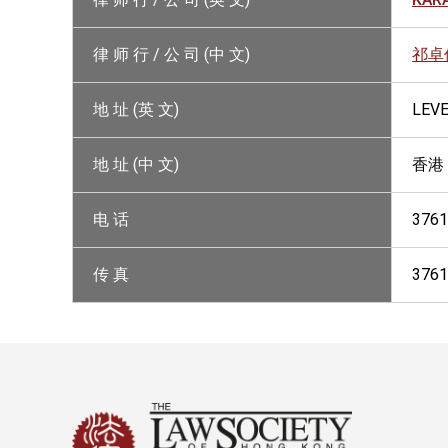
律 师 行 / 公 司 (中 文)
祁卓
地 址 (英 文)
LEVE
地 址 (中 文)
香港
电 话
3761
传 真
3761